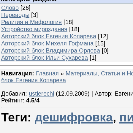
Слово
[26]
Переводы
[3]
Религия и Мифология
[18]
Устройство мироздания
[18]
Авторский блок Евгения Копарева
[12]
Авторский блок Михеля Гофмана
[15]
Авторский блок Владимира Орлова
[0]
Авторский блок Ильи Сухарева
[1]
Навигация:
Главная
»
Материалы, Статьи и Н
блок Евгения Копарева
Добавил:
ustierechi
(12.09.2009) | Автор: Евге
Рейтинг:
4.5
/
4
Теги:
дешифровка
,
п