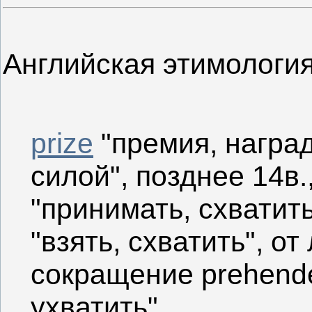
Английская этимологи
prize
"премия, наград
силой", позднее 14в.,
"принимать, схватить
"взять, схватить", от 
сокращение prehende
ухватить".