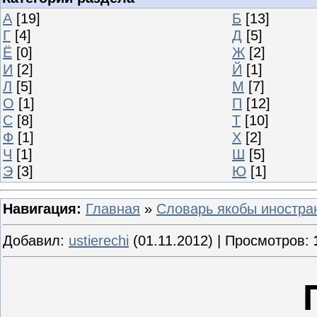
А
[19]
Б
[13]
Г
[4]
Д
[5]
Ё
[0]
Ж
[2]
И
[2]
Й
[1]
Л
[5]
М
[7]
О
[1]
П
[12]
С
[8]
Т
[10]
Ф
[1]
Х
[2]
Ч
[1]
Ш
[5]
Э
[3]
Ю
[1]
Навигация:
Главная
»
Словарь якобы иностра
Добавил:
ustierechi
(01.11.2012) | Просмотров: