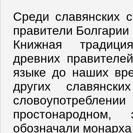
Среди славянских 
правители Болгарии 
Книжная традици
древних правителей
языке до наших вре
других славянски
словоупотреблени
простонародном,
обозначали монарха