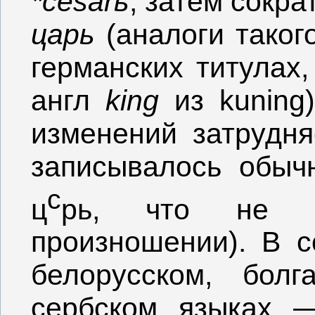
*cěsarь
, затем сокр
царь
(аналоги таког
германских титулах
англ
king
из kuning)
изменений затрудня
записывалось обыч
с
ц
рь, что не г
произношении). В с
белорусском, болг
сербском языках 