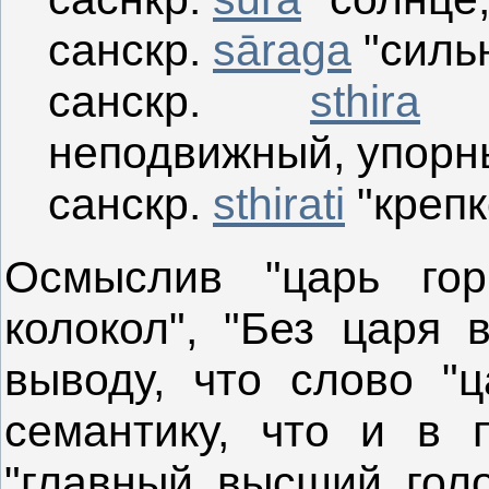
санскр.
sāraga
"силь
санскр.
sthira
"к
неподвижный, упорн
санскр.
sthirati
"крепк
Осмыслив "царь горы
колокол", "Без царя 
выводу, что слово "
семантику, что и в 
"главный, высший, голо