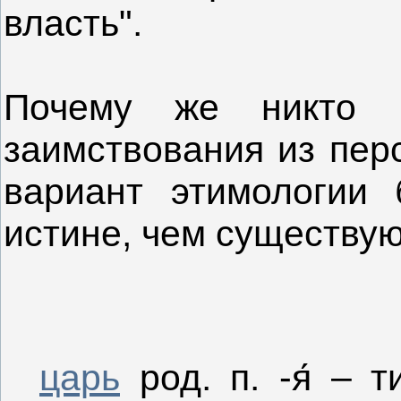
власть".
Почему же никто н
заимствования из перс
вариант этимологии
истине, чем существу
царь
род. п. -я́ – т