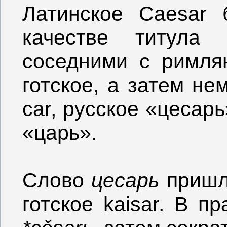
Латинское Caesar 
качестве титула 
соседними с римля
готское, а затем не
car, русское «цесар
«царь».
Слово
цесарь
пришло
готское kaisar. В п