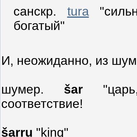
санскр.
tura
"сильн
богатый"
И, неожиданно, из шум
шумер.
šar
"царь,
соответствие!
šarru
"king"