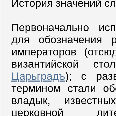
История значений сл
Первоначально исп
для обозначения р
императоров (отсю
византийской с
Царьградъ
); с раз
термином стали об
владык, известн
церковной лите