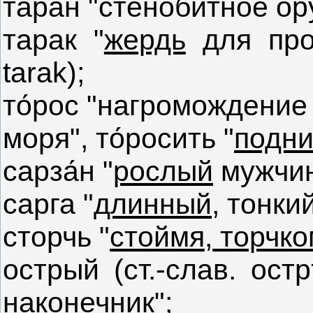
таран "стенобитное ор
тарак "
жердь
для прос
tarak);
то́рос
"нагромождение 
моря", то́росить "
подни
сарза́н
"
рослый
мужчин
сарга "
длинный
, тонки
сторчь "
стоймя, торчк
острый (ст.-слав. остр
наконечник";