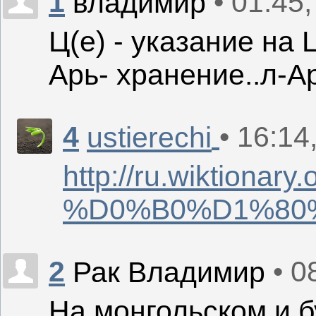
1
• 01:45
владимир
Ц(е) - указание на 
Арь- хранение..л-Ар
4
• 16:14
ustierechi
http://ru.wiktionary.
%D0%B0%D1%80
2
• 0
Рак Владимир
На монгольском и б