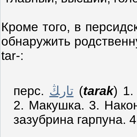
Кроме того, в персидс
обнаружить родственну
tar-:
перс.
تارﯔ
(
tarak
) 1
2. Макушка. 3. Нако
зазубрина гарпуна. 