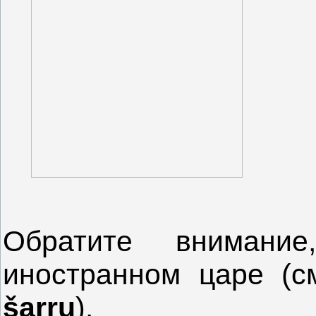
Обратите вниман
иностранном царе (с
šarru
).