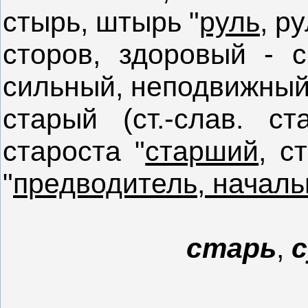
стырь, штырь "
руль
, р
сторов, здоровый - ср
сильный, неподвижный
старый (ст.-слав. ст
староста "
старший
, с
"
предводитель, началь
старь
,
с