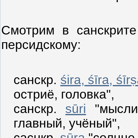
Смотрим в санскрите
персидскому:
санскр.
śira, śīra, śīr
остриё, головка",
санскр.
sūri
"мыслит
главный, учёный",
саснкр.
sūra
"солнце,