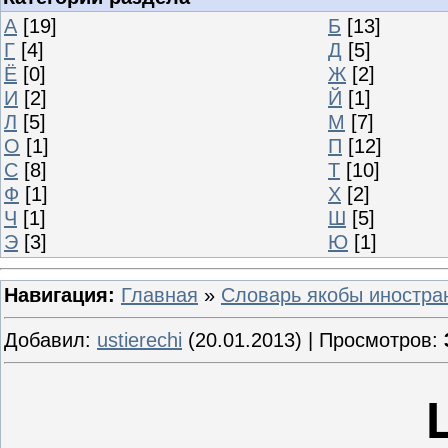
А
[19]
Б
[13]
Г
[4]
Д
[5]
Ё
[0]
Ж
[2]
И
[2]
Й
[1]
Л
[5]
М
[7]
О
[1]
П
[12]
С
[8]
Т
[10]
Ф
[1]
Х
[2]
Ч
[1]
Ш
[5]
Э
[3]
Ю
[1]
Навигация:
Главная
»
Словарь якобы иностра
Добавил:
ustierechi
(20.01.2013) | Просмотров: