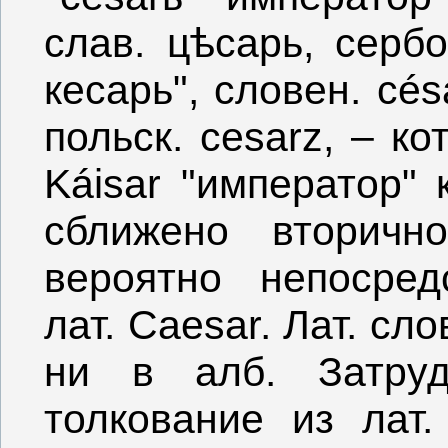
слав. цѣсарь, сербо
кесарь", словен. césar
польск. сеsаrz, – ко
Káisar "император"
сближено вторичн
вероятно непосред
лат. Саеsаr. Лат. сл
ни в алб. Затруд
толкование из лат.