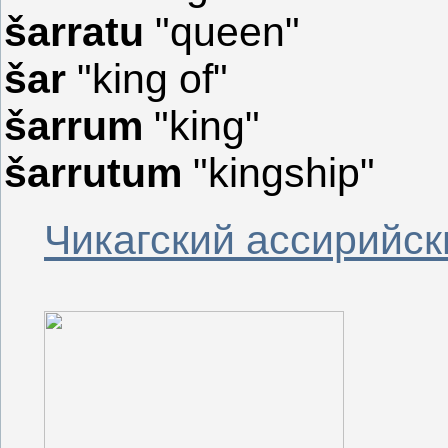
šarratu
"queen"
šar
"king of"
šarrum
"king"
šarrutum
"kingship"
Чикагский ассирийск