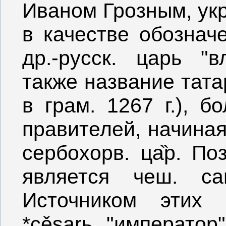
Иваном Грозным, укр.
в качестве обозначе
др.-русск. царь "в
также название тата
в грам. 1267 г.), бо
правителей, начиная
сербохорв. ца̏р. По
является чеш. саr
Источником этих
*cěsarь "император"