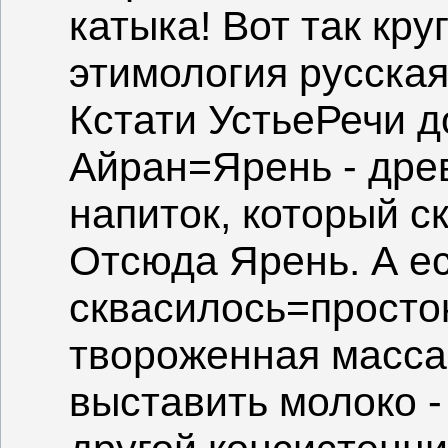
катыка! Вот так кру
этимология русская
Кстати УстьеРечи д
Айран=Ярень - дре
напиток, который с
Отсюда Ярень. А е
сквасилось=просток
твороженная масса
выставить молоко -