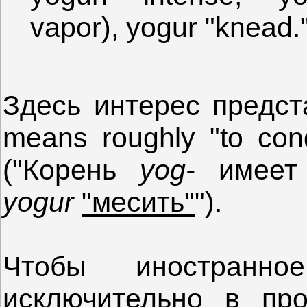
vapor), yogur "knead.
Здесь интерес предст
means roughly "to con
("Корень
yog-
имеет
yogur
"месить"
").
Чтобы иностранн
исключительно в про