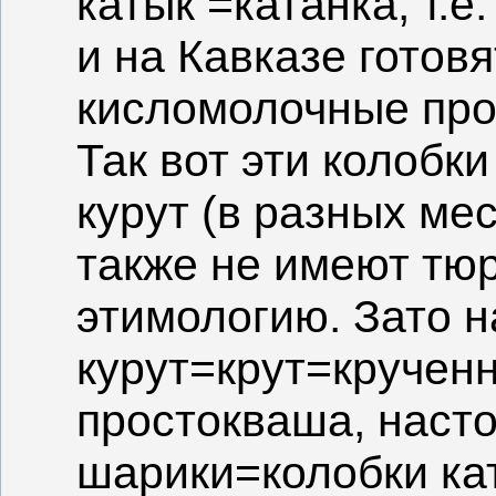
катык =катанка, т.е
и на Кавказе готов
кисломолочные прод
Так вот эти колобки
курут (в разных мес
также не имеют тю
этимологию. Зато н
курут=крут=крученн
простокваша, насто
шарики=колобки кат