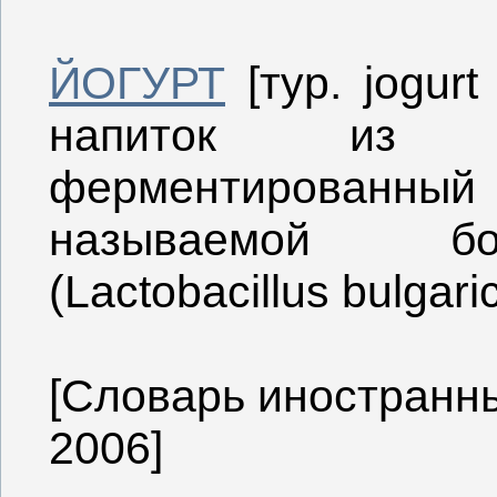
ЙОГУРТ
[тур. jogurt
напиток из к
ферментированн
называемой бол
(Lactobacillus bulgari
[Словарь иностранны
2006]