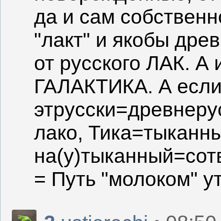
да и сам собственн
"лакт" и якобы древ
от русского ЛАК. А
ГАЛАКТИКА. А если
этрусски=древнерус
лако, Тика=тыканны
на(у)тыканный=сот
= Путь "молоком" 