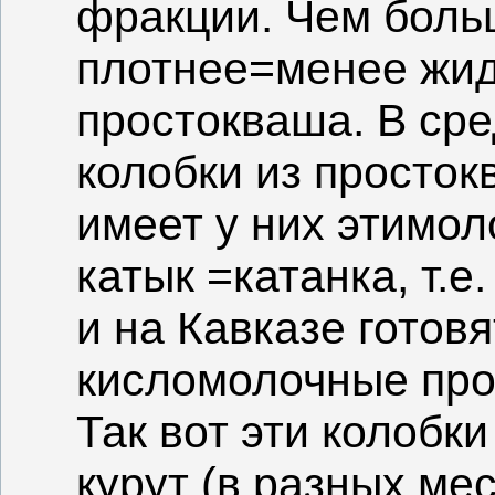
фракции. Чем боль
плотнее=менее жид
простокваша. В сре
колобки из просток
имеет у них этимол
катык =катанка, т.е
и на Кавказе готов
кисломолочные прод
Так вот эти колобки
курут (в разных мес