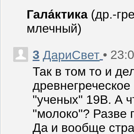
Гала́ктика
(др.-гр
млечный)
3
• 23:
ДариСвет
Так в том то и де
древнегреческое 
"ученых" 19В. А ч
"молоко"? Разве 
Да и вообще стра