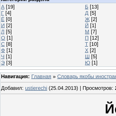
А
[19]
Б
[13]
Г
[4]
Д
[5]
Ё
[0]
Ж
[2]
И
[2]
Й
[1]
Л
[5]
М
[7]
О
[1]
П
[12]
С
[8]
Т
[10]
Ф
[1]
Х
[2]
Ч
[1]
Ш
[5]
Э
[3]
Ю
[1]
Навигация:
Главная
»
Словарь якобы иностра
Добавил:
ustierechi
(25.04.2013) | Просмотров:
Й