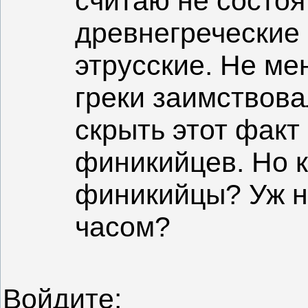
считаю не состоя
древнегреческие 
этрусские. Не ме
греки заимствова
скрыть этот факт
финикийцев. Но к
финикийцы? Уж н
часом?
Войдите: