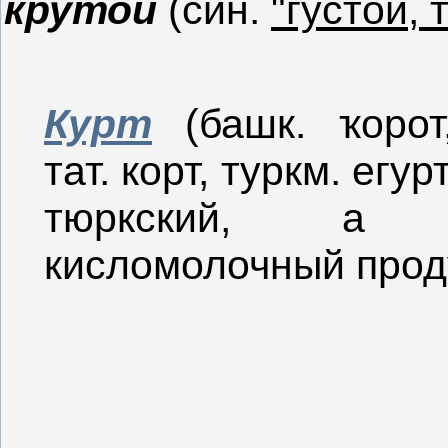
крутой
(син.
"густой,
Курт
(башк. ҡорот,
тат. корт, туркм. егур
тюркский, а т
кисломолочный проду