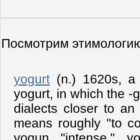
Посмотрим этимологию
yogurt
(n.) 1620s, a 
yogurt, in which the -g
dialects closer to an
means roughly "to co
yogun "intense," yo