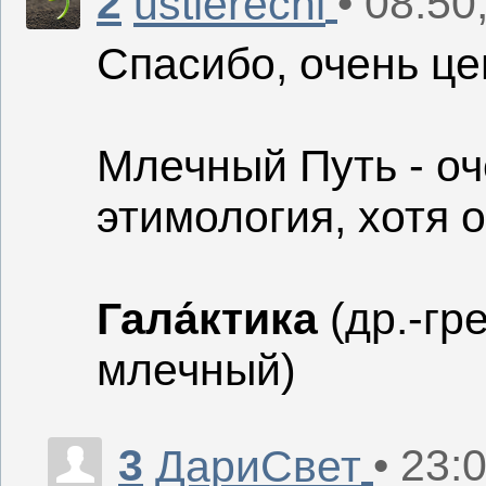
2
• 08:50
ustierechi
Спасибо, очень ц
Млечный Путь - о
этимология, хотя 
Гала́ктика
(др.-гр
млечный)
3
• 23:
ДариСвет