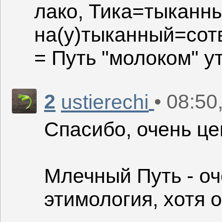
лако, Тика=тыканны
на(у)тыканный=сот
= Путь "молоком" 
2
• 08:50
ustierechi
Спасибо, очень ц
Млечный Путь - о
этимология, хотя 