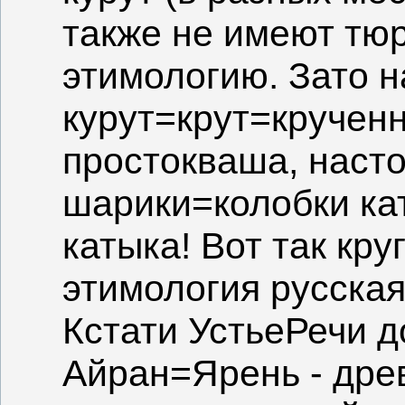
также не имеют тю
этимологию. Зато н
курут=крут=крученн
простокваша, насто
шарики=колобки кат
катыка! Вот так кру
этимология русская
Кстати УстьеРечи д
Айран=Ярень - дре