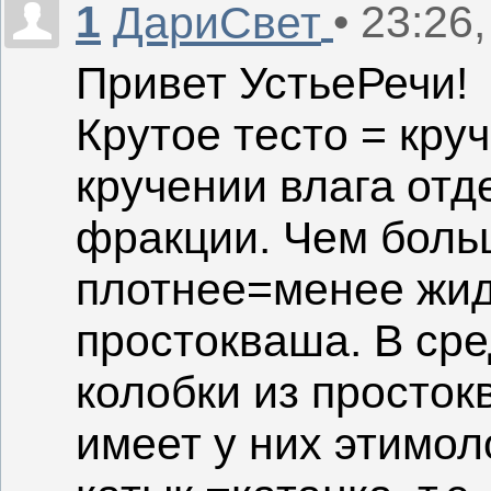
1
• 23:26
ДариСвет
Привет УстьеРечи!
Крутое тесто = кру
кручении влага отд
фракции. Чем боль
плотнее=менее жид
простокваша. В сре
колобки из просток
имеет у них этимол