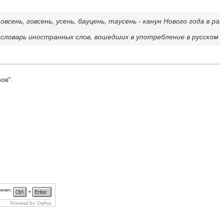
овсень, говсень, усень, бауцень, таусень - канун Нового года в 
словарь иностранных слов, вошедших в употребление в русском я
ов".