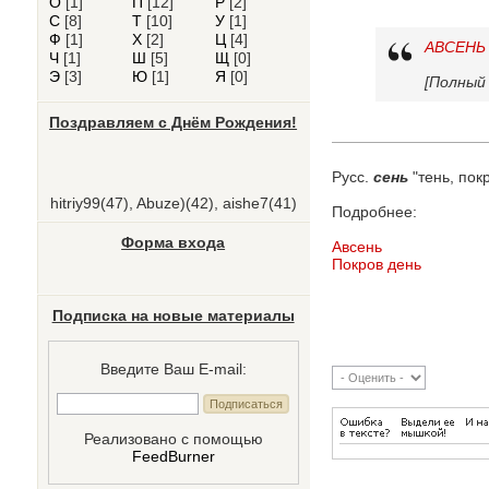
О
[1]
П
[12]
Р
[2]
С
[8]
Т
[10]
У
[1]
Ф
[1]
Х
[2]
Ц
[4]
АВСЕНЬ
Ч
[1]
Ш
[5]
Щ
[0]
Э
[3]
Ю
[1]
Я
[0]
[Полный 
Поздравляем с Днём Рождения!
Русс.
сень
"тень, покр
hitriy99
(47)
,
Abuze)
(42)
,
aishe7
(41)
Подробнее:
Форма входа
Авсень
Покров день
Подписка на новые материалы
Введите Ваш E-mail:
Реализовано с помощью
FeedBurner