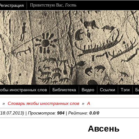
Регистрация
Приветствую Вас
,
Гость
кобы иностранных слов
Библиотека
Видео
Ссылки
Тэги
Б
»
Словарь якобы иностранных слов
»
А
18.07.2013) | Просмотров:
984
| Рейтинг:
0.0
/
0
Авсень