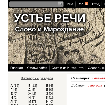
PDA
RSS
Вход
УСТЬЕ РЕЧИ
Слово и Мироздание
Главная
Статьи сайта
Статьи из Интернета
Словарь я
Категории раздела
Навигация:
Главная
Добавил:
ustierechi
(
А
[19]
Б
[13]
В
[4]
Г
[4]
Д
[5]
Е
[0]
Ё
[0]
Ж
[2]
З
[0]
И
[2]
Й
[1]
К
[16]
Л
[5]
М
[7]
Н
[0]