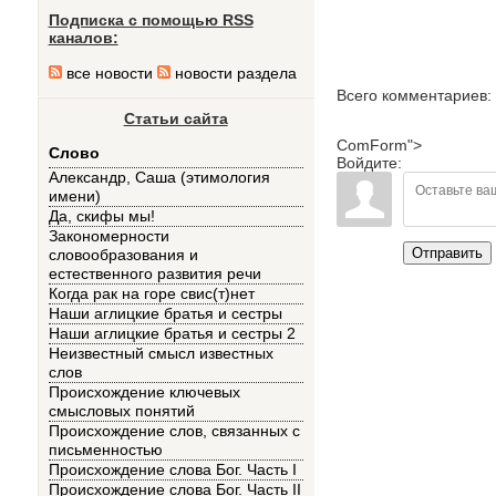
Подписка с помощью RSS
каналов:
все новости
новости раздела
Всего комментариев
:
Статьи сайта
ComForm">
Слово
Войдите:
Александр, Саша (этимология
имени)
Да, скифы мы!
Закономерности
Отправить
словообразования и
естественного развития речи
Когда рак на горе свис(т)нет
Наши аглицкие братья и сестры
Наши аглицкие братья и сестры 2
Неизвестный смысл известных
слов
Происхождение ключевых
смысловых понятий
Происхождение слов, связанных с
письменностью
Происхождение слова Бог. Часть I
Происхождение слова Бог. Часть II