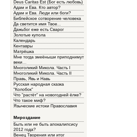
Deus Caritas Est (Бог есть любовь)
Адам и Ева. Кто автор?
Адам и Ева. Люди или боги?
Библейское сотворение человека
Да светится имя Твое...
Дажьбог еже есть Сварог
Золотые купола
Календарь
Кентавры
Матрёшка
Мне тогда змеёныши приподнимут
веки…
Многоликий Микола. Часть I
Многоликий Микола. Часть II
Правь, Явь и Навь
Русская народная сказка
"Колобок"
Что "растёт" на новогодней ёлке?
Что такое миф?
Языческие истоки Православия
Мироздание
Быть или не быть апокалипсису
2012 года?
Венец Творения или итог