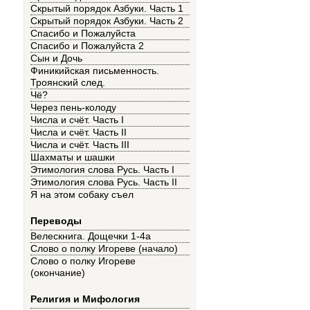
Скрытый порядок Азбуки. Часть 1
Скрытый порядок Азбуки. Часть 2
Спасибо и Пожалуйста
Спасибо и Пожалуйста 2
Сын и Дочь
Финикийская письменность.
Троянский след.
Чё?
Через пень-колоду
Числа и счёт. Часть I
Числа и счёт. Часть II
Числа и счёт. Часть III
Шахматы и шашки
Этимология слова Русь. Часть I
Этимология слова Русь. Часть II
Я на этом собаку съел
Переводы
Велескнига. Дощечки 1-4а
Слово о полку Игореве (начало)
Слово о полку Игореве
(окончание)
Религия и Мифология