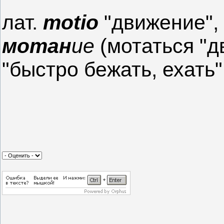
лат.
motio
"движение",
мотан
ие
(мотаться "д
"быстро бежать, ехать"