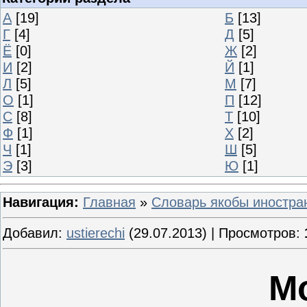
А
[19]
Б
[13]
Г
[4]
Д
[5]
Ё
[0]
Ж
[2]
И
[2]
Й
[1]
Л
[5]
М
[7]
О
[1]
П
[12]
С
[8]
Т
[10]
Ф
[1]
Х
[2]
Ч
[1]
Ш
[5]
Э
[3]
Ю
[1]
Навигация:
Главная
»
Словарь якобы иностра
Добавил:
ustierechi
(29.07.2013) | Просмотров:
М