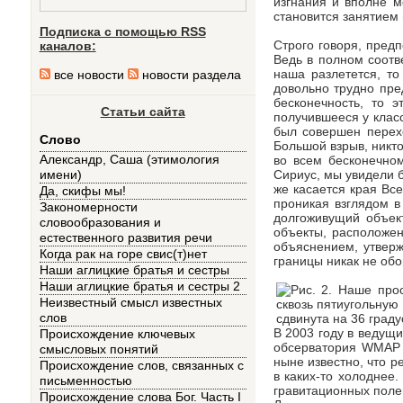
изгнания и вполне м
становится занятием 
Подписка с помощью RSS
Строго говоря, пред
каналов:
Ведь в полном соотв
наша разлетется, то
все новости
новости раздела
довольно трудно пре
бесконечность, то э
Статьи сайта
получившееся у клас
был совершен перехо
Слово
Большой взрыв, никто
Александр, Саша (этимология
во всем бесконечном
Сириус, мы увидели б
имени)
же касается края Все
Да, скифы мы!
проникая взглядом в
Закономерности
долгоживущий объект
словообразования и
объекты, расположен
естественного развития речи
объяснением, утверж
Когда рак на горе свис(т)нет
границы никак не обо
Наши аглицкие братья и сестры
Наши аглицкие братья и сестры 2
Неизвестный смысл известных
слов
В 2003 году в ведущ
Происхождение ключевых
обсерватория WMAP (
смысловых понятий
ныне известно, что р
Происхождение слов, связанных с
в каких-то холоднее
письменностью
гравитационных поле
Происхождение слова Бог. Часть I