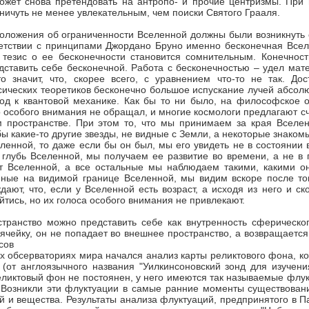
ожет снова претендовать на антропо- и прочие центризмы. При 
ничуть не менее увлекательным, чем поиски Святого Грааля.
положения об ограниченности Вселенной должны были возникнуть 
етствии с принципами Джордано Бруно именно бесконечная Вселе
 тезис о ее бесконечности становится сомнительным. Конечност
дставить себе бесконечной. Работа с бесконечностью – удел мат
то значит, что, скорее всего, с уравнением что-то не так. Д
сических теоретиков бесконечно большое испускание лучей абсолю
д к квантовой механике. Как бы то ни было, на философское 
 особого внимания не обращал, и многие космологи предлагают сч
 пространстве. При этом то, что мы принимаем за края Вселен
ы какие-то другие звезды, не видные с Земли, а некоторые знаком
ленной, то даже если бы он был, мы его увидеть не в состоянии в 
 глубь Вселенной, мы получаем ее развитие во времени, а не в 
 Вселенной, а все остальные мы наблюдаем такими, какими они
ные на видимой границе Вселенной, мы видим вскоре после того
дают, что, если у Вселенной есть возраст, а исходя из него и с
йтись, но их голоса особого внимания не привлекают.
их обсерваториях мира начался анализ карты реликтового фона, к
от англоязычного названия "Уилкинсоновский зонд для изучен
еликтовый фон не постоянен, у него имеются так называемые флук
. Возникли эти флуктуации в самые ранние моменты существован
й и вещества. Результаты анализа флуктуаций, предпринятого в 