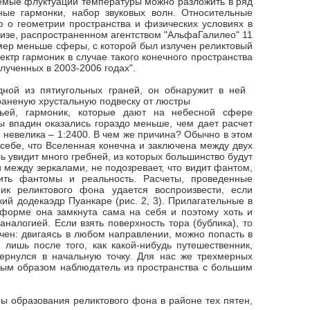
аемые флуктуации температуры можно разложить в ряд
ные гармонки, набор звуковых волн. Относительные
 о геометрии пространства и физических условиях в
изе, распространенном агентством "АльфаГалилео" 11
змер меньше сферы, с которой был излучен реликтовый
ектр гармоник в случае такого конечного пространства
ученных в 2003-2006 годах".
тьей, гармоник, которые дают на небесной сфере
ны впадин оказались гораздо меньше, чем дает расчет
, невелика – 1:2400. В чем же причина? Обычно в этом
себе, что Вселенная конечна и заключена между двух
ь увидит много гребней, из которых большинство будут
 между зеркалами, не подозревает, что видит фантом,
лить фантомы и реальность. Расчеты, проведенные
ик реликтового фона удается воспроизвести, если
ий додекаэдр Пуанкаре (рис. 2, 3). Прилагательные в
 форме она замкнута сама на себя и поэтому хоть и
налогией. Если взять поверхность тора (бублика), то
ичен: двигаясь в любом направлении, можно попасть в
лишь после того, как какой-нибудь путешественник,
вернулся в начальную точку. Для нас же трехмерных
чным образом наблюдатель из пространства с большим