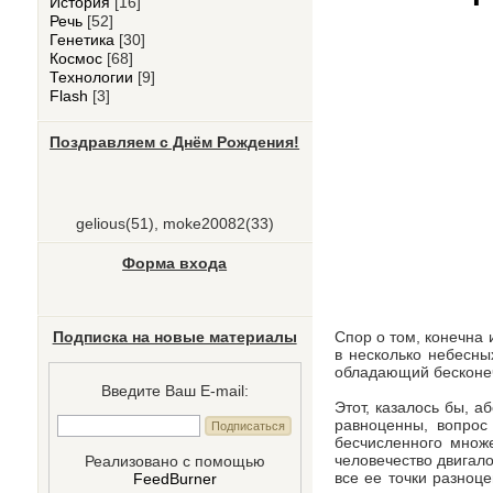
История
[16]
Речь
[52]
Генетика
[30]
Космос
[68]
Технологии
[9]
Flash
[3]
Поздравляем с Днём Рождения!
gelious
(51)
,
moke20082
(33)
Форма входа
Спор о том, конечна 
Подписка на новые материалы
в несколько небесны
обладающий бесконечн
Введите Ваш E-mail:
Этот, казалось бы, а
равноценны, вопрос
бесчисленного множе
человечество двигал
Реализовано с помощью
все ее точки разноце
FeedBurner