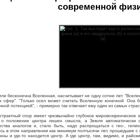
современной физ
или бесконечна Вселенная, насчитывает не одну сотню лет. "Вселен
х сфер". "Только осел может считать Вселенную конечной. Она б
ой потенцией", - примерно так отвечает ему один из самых страс
бстрактный спор имеет чрезвычайно глубокое мировоззренческое з
 о положении центра лишен смысла, а Земля автоматически 
ства аналогов и, стало быть, надо распрощаться с гео-, гели
ось в этом направлении как минимум полтысячи лет, прошедшие с 
нны и где-то находится центр. А где центр, там, видимо, и райски