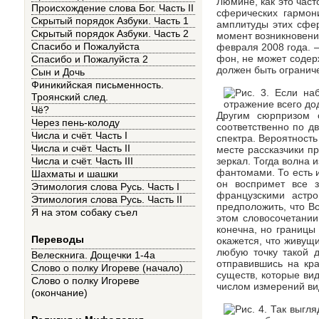
Люмине, как это час
Происхождение слова Бог. Часть II
сферических гармон
Скрытый порядок Азбуки. Часть 1
амплитуды этих сфер
Скрытый порядок Азбуки. Часть 2
момент возникновени
Спасибо и Пожалуйста
февраля 2008 года. –
фон, не может содерж
Спасибо и Пожалуйста 2
должен быть огранич
Сын и Дочь
Финикийская письменность.
Троянский след.
Чё?
Другим сюрпризом 
Через пень-колоду
соответственно по дв
Числа и счёт. Часть I
спектра. Вероятность
Числа и счёт. Часть II
месте рассказчики п
зеркал. Тогда волна 
Числа и счёт. Часть III
фантомами. То есть 
Шахматы и шашки
он воспримет все з
Этимология слова Русь. Часть I
французскими астро
Этимология слова Русь. Часть II
предположить, что В
Я на этом собаку съел
этом словосочетании
конечна, но границы 
Переводы
окажется, что живущ
любую точку такой д
Велескнига. Дощечки 1-4а
отправившись на кра
Слово о полку Игореве (начало)
существ, которые ви
Слово о полку Игореве
числом измерений ви
(окончание)