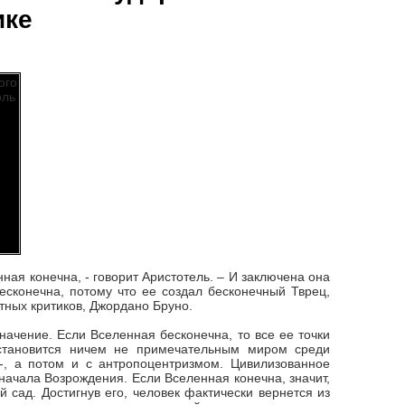
ике
ная конечна, - говорит Аристотель. – И заключена она
есконечна, потому что ее создал бесконечный Тврец,
тных критиков, Джордано Бруно.
начение. Если Вселенная бесконечна, то все ее точки
становится ничем не примечательным миром среди
о-, а потом и с антропоцентризмом. Цивилизованное
начала Возрождения. Если Вселенная конечна, значит,
й сад. Достигнув его, человек фактически вернется из