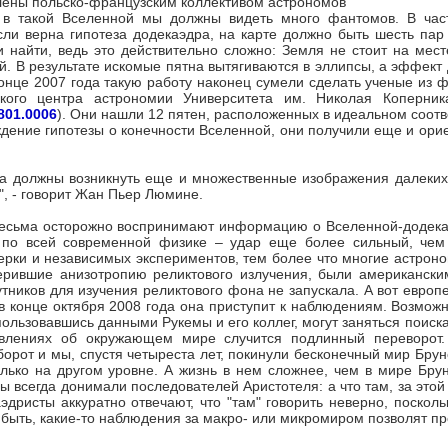
 в такой Вселенной мы должны видеть много фантомов. В част
сли верна гипотеза додекаэдра, на карте должно быть шесть пар 
и найти, ведь это действительно сложно: Земля не стоит на мест
й. В результате искомые пятна вытягиваются в эллипсы, а эффект
конце 2007 года такую работу наконец сумели сделать ученые из 
кого центра астрономии Университета им. Николая Коперник
0801.0006
). Они нашли 12 пятен, расположенных в идеальном соотве
дение гипотезы о конечности Вселенной, они получили еще и ори
а должны возникнуть еще и множественные изображения далеких га
", - говорит Жан Пьер Люмине.
весьма осторожно воспринимают информацию о Вселенной-додекаэ
 по всей современной физике – удар еще более сильный, чем 
рки и независимых экспериментов, тем более что многие астрон
ерившие анизотропию реликтового излучения, были американски
тников для изучения реликтового фона не запускала. А вот европ
в конце октября 2008 года она приступит к наблюдениям. Возможн
пользовавшись данными Рукемы и его коллег, могут заняться поиск
влениях об окружающем мире случится подлинный переворот. Б
орот и мы, спустя четыреста лет, покинули бесконечный мир Брун
лько на другом уровне. А жизнь в нем сложнее, чем в мире Брун
 всегда донимали последователей Аристотеля: а что там, за этой
эдристы аккуратно отвечают, что "там" говорить неверно, поскол
 быть, какие-то наблюдения за макро- или микромиром позволят пр