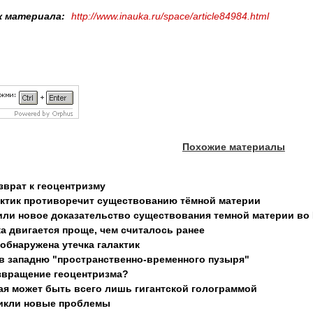
к материала:
http://www.inauka.ru/space/article84984.html
Похожие материалы
врат к геоцентризму
актик противоречит существованию тёмной материи
или новое доказательство существования темной материи во
а двигается проще, чем считалось ранее
обнаружена утечка галактик
в западню "пространственно-временного пузыря"
звращение геоцентризма?
я может быть всего лишь гигантской голограммой
никли новые проблемы