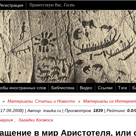
Регистрация
Приветствую Вас
,
Гость
кобы иностранных слов
Библиотека
Видео
Ссылки
Тэги
Б
»
Материалы, Статьи и Новости
»
Материалы из Интерне
17.09.2008) | Автор: inauka.ru | Просмотров:
1839
| Рейтинг:
0.0
/
нергия
,
Загадки Космоса
ащение в мир Аристотеля, или 