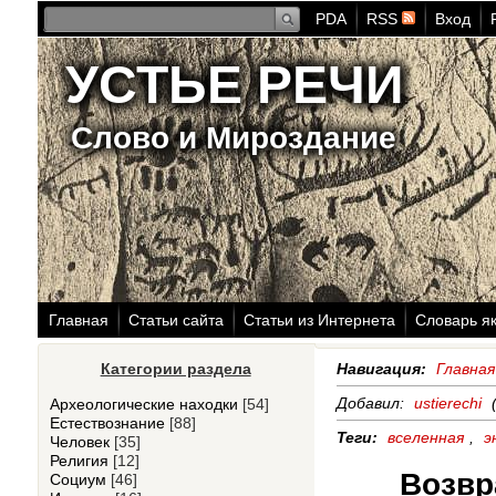
PDA
RSS
Вход
УСТЬЕ РЕЧИ
Слово и Мироздание
Главная
Статьи сайта
Статьи из Интернета
Словарь я
Категории раздела
Навигация:
Главная
Добавил:
ustierechi
(
Археологические находки
[54]
Естествознание
[88]
Теги:
вселенная
,
э
Человек
[35]
Религия
[12]
Возвр
Социум
[46]