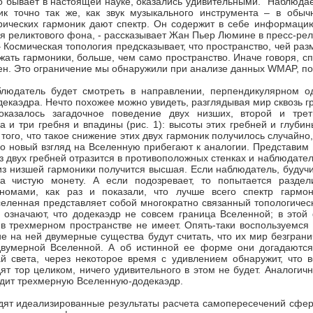
то бывает в настоящей науке, оказались удивительными. "Наблюд
ик точно так же, как звук музыкального инструмента – в обыч
ических гармоник дают спектр. Он содержит в себе информацию
я реликтового фона, - рассказывает Жан Пьер Люмине в пресс-рел
 Космическая топология предсказывает, что пространство, чей ра
ать гармоники, больше, чем само пространство. Иначе говоря, сп
ен. Это ограничение мы обнаружили при анализе данных WMAP, пол
оказалось загадочное поведение двух низших, второй и тре
а и три гребня и впадины (рис. 1): высоты этих гребней и глуби
 того, что такое снижение этих двух гармоник получилось случайно
ро новый взгляд на Вселенную прибегают к аналогии. Представим 
из двух гребней отразится в противоположных стенках и наблюдател
из низшей гармоники получится высшая. Если наблюдатель, будучи
а чистую монету. А если подозревает, то попытается разде
номами, как раз и показали, что лучше всего спектр гармон
селенная представляет собой многократно связанный топологическ
 означают, что додекаэдр не совсем граница Вселенной; в этой
в трехмерном пространстве не имеет. Опять-таки воспользуемся а
ие на ней двумерные существа будут считать, что их мир безгран
вумерной Вселенной. А об истинной ее форме они догадаются 
й света, через некоторое время с удивлением обнаружит, что 
дят тор целиком, ничего удивительного в этом не будет. Аналоги
дит трехмерную Вселенную-додекаэдр.