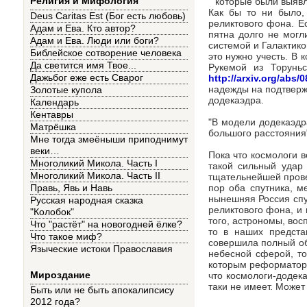
Религия и Мифология
Как бы то ни было,
Deus Caritas Est (Бог есть любовь)
реликтового фона. Е
Адам и Ева. Кто автор?
пятна долго не могл
Адам и Ева. Люди или боги?
системой и Галактико
Библейское сотворение человека
это нужно учесть. В 
Да светится имя Твое...
Рукемой из Торуньс
Дажьбог еже есть Сварог
http://arxiv.org/abs/
надежды на подтверж
Золотые купола
додекаэдра.
Календарь
Кентавры
"В модели додекаэдр
Матрёшка
большого расстояния
Мне тогда змеёныши приподнимут
веки…
Пока что космологи 
Многоликий Микола. Часть I
такой сильный удар
Многоликий Микола. Часть II
тщательнейшей прове
пор оба спутника, м
Правь, Явь и Навь
нынешняя Россия спу
Русская народная сказка
реликтового фона, и 
"Колобок"
того, астрономы, вос
Что "растёт" на новогодней ёлке?
то в наших предста
Что такое миф?
совершила полный об
Языческие истоки Православия
небесной сферой, то
которым реформаторы
Мироздание
что космологи-додека
таки не имеет. Может
Быть или не быть апокалипсису
2012 года?