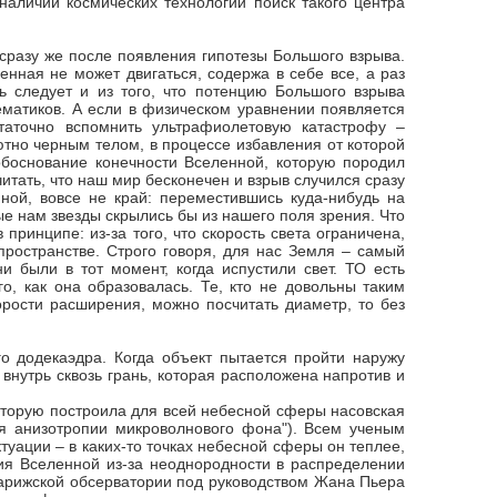
наличии космических технологий поиск такого центра
сразу же после появления гипотезы Большого взрыва.
нная не может двигаться, содержа в себе все, а раз
ь следует и из того, что потенцию Большого взрыва
ематиков. А если в физическом уравнении появляется
остаточно вспомнить ультрафиолетовую катастрофу –
тно черным телом, в процессе избавления от которой
обоснование конечности Вселенной, которую породил
итать, что наш мир бесконечен и взрыв случился сразу
ной, вовсе не край: переместившись куда-нибудь на
ые нам звезды скрылись бы из нашего поля зрения. Что
принципе: из-за того, что скорость света ограничена,
пространстве. Строго говоря, для нас Земля – самый
 были в тот момент, когда испустили свет. ТО есть
, как она образовалась. Те, кто не довольны таким
корости расширения, можно посчитать диаметр, то без
оторую построила для всей небесной сферы насовская
ия анизотропии микроволнового фона"). Всем ученым
туации – в каких-то точках небесной сферы он теплее,
ия Вселенной из-за неоднородности в распределении
Парижской обсерватории под руководством Жана Пьера