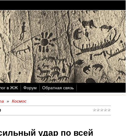
лог в ЖЖ
Форум
Обратная связь
та
»
Космос
0
сильный удар по всей