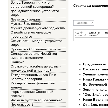
Венец Творения или итог
Ссылка на источни
естественной кооперации?
Двенадцатеричное устройство
мира
Левая ассиметрия
Музыка Вселенной
Музыка древнерусского зодчества
О полётах в космическом
пространстве
Окружность - модель устройства
мира
Организм - Солнечная система
Солнце встретило Новый год
вместе с землянами
Солярис
Предложен воз
Структурно устойчивые волны -
Схожесть гал
между волной и частицей
Ученые получ
Тождественность числа Пи и
Золотой пропорции
Наша Галактик
Универсальная физическая
Во Вселенной 
модель
Земля попала 
Формирование Солнечной
"Ось Зла": во
системы
Наша Вселенна
Что есть пустота во Вселенной?
Что есть свет?
Ось Зла: воз