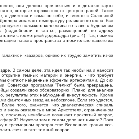
ности, они должны проявляться и в деталях карты
пятен, которые отражаются от центров граней. Такие
е, а движется и сама по себе, и вместе с Солнечной
 Доплера искажает температуру реликтового фона. Все
французско-польского коллектива во главе с Будевином
а (подробности в статье, размещенной по адресу
тствии с геометрией додекаэдра (рис. 4). Так, помимо
ентацию нашего пространства относительно нашего же
лактик и квазаров, однако их трудно заметить из-за
дре. В самом деле, эта идея так необычна и наносит
открытие темных материи и энергии, - что требует
омы считают найденные эффекты артефактами. До сих
ми. Советская программа "Реликт" была прекращена,
ейцы создали свою обсерваторию "Планк" для анализа
о, результаты этих наблюдений внесут ясность. Кроме
ами фантомных звезд на небосклоне. Если это удастся,
олее того, окажется, что диалектическая спираль
о и вновь оказались в мире Аристотеля, ограниченном
о, поскольку неизбежно возникает проклятый вопрос,
 сферой? Неужели там в самом деле нет ничего? Пока
ьку в трехмерном пространстве Вселенная границ все-
олить свет на этот темный вопрос.