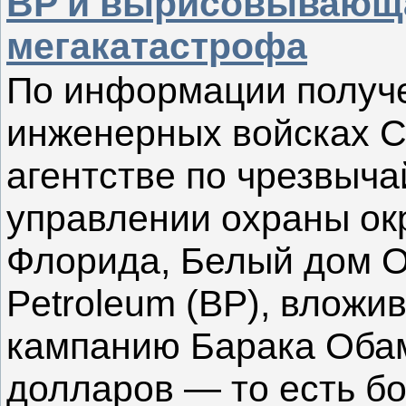
BP и вырисовывающа
мегакатастрофа
По информации получе
инженерных войсках 
агентстве по чрезвыч
управлении охраны о
Флорида, Белый дом Об
Petroleum (BP), влож
кампанию Барака Обам
долларов — то есть б