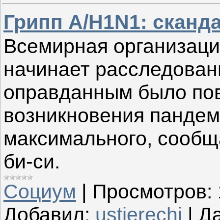
Грипп A/H1N1: сканд
Всемирная организаци
начинает расследовани
оправданным было по
возникновения пандеми
максимального, сообщ
би-си.
Социум
|
Просмотров:
Добавил:
ustierechi
|
Да