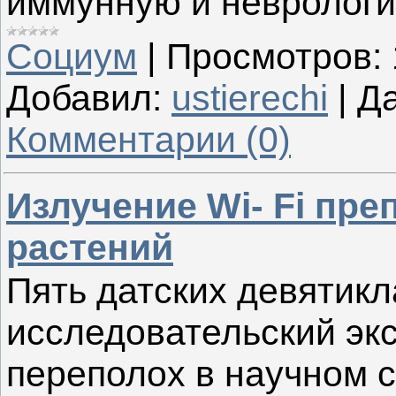
иммунную и неврологи
Социум
|
Просмотров:
Добавил:
ustierechi
|
Да
Комментарии (0)
Излучение Wi- Fi пре
растений
Пять датских девятик
исследовательский эк
переполох в научном 