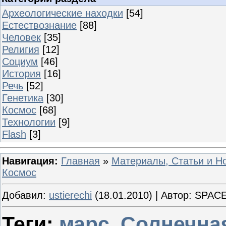
Археологические находки
[54]
Естествознание
[88]
Человек
[35]
Религия
[12]
Социум
[46]
История
[16]
Речь
[52]
Генетика
[30]
Космос
[68]
Технологии
[9]
Flash
[3]
Навигация:
Главная
»
Материалы, Статьи и Н
Космос
Добавил:
ustierechi
(18.01.2010) | Автор: SPAC
Теги:
марс
,
Солнечна