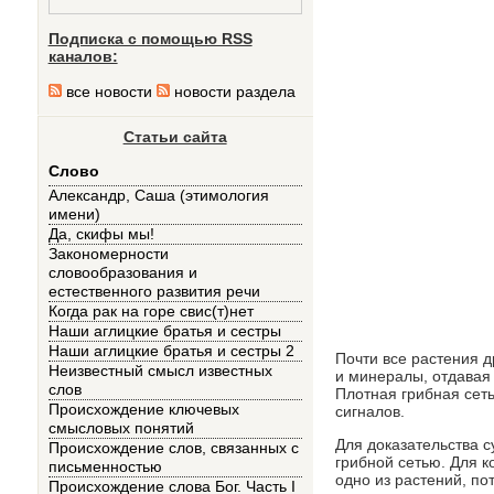
Подписка с помощью RSS
каналов:
все новости
новости раздела
Статьи сайта
Слово
Александр, Саша (этимология
имени)
Да, скифы мы!
Закономерности
словообразования и
естественного развития речи
Когда рак на горе свис(т)нет
Наши аглицкие братья и сестры
Наши аглицкие братья и сестры 2
Почти все растения д
Неизвестный смысл известных
и минералы, отдавая 
слов
Плотная грибная сеть
Происхождение ключевых
сигналов.
смысловых понятий
Для доказательства с
Происхождение слов, связанных с
грибной сетью. Для к
письменностью
одно из растений, по
Происхождение слова Бог. Часть I