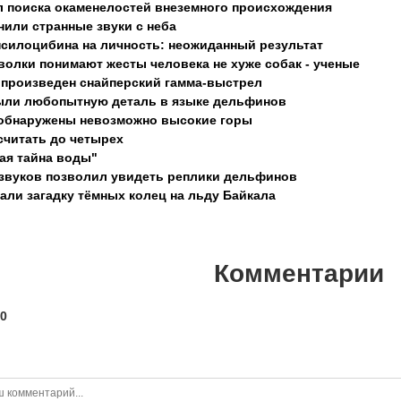
л поиска окаменелостей внеземного происхождения
или странные звуки с неба
силоцибина на личность: неожиданный результат
олки понимают жесты человека не хуже собак - ученые
 произведен снайперский гамма-выстрел
ыли любопытную деталь в языке дельфинов
 обнаружены невозможно высокие горы
считать до четырех
ая тайна воды"
звуков позволил увидеть реплики дельфинов
али загадку тёмных колец на льду Байкала
Комментарии
0