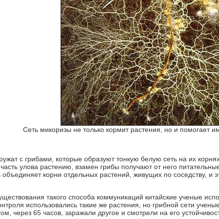
Сеть микоризы не только кормит растения, но и помогает 
ружат с грибами, которые образуют тонкую белую сеть на их корня
часть улова растению, взамен грибы получают от него питательны
 объединяет корни отдельных растений, живущих по соседству, и э
уществования такого способа коммуникаций китайские ученые испо
онтроля использовались такие же растения, но грибной сети учены
том, через 65 часов, заражали другое и смотрели на его устойчивос