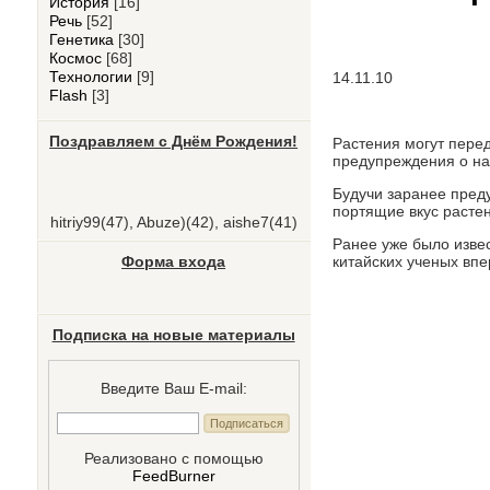
История
[16]
Речь
[52]
Генетика
[30]
Космос
[68]
Технологии
[9]
14.11.10
Flash
[3]
Поздравляем с Днём Рождения!
Растения могут перед
предупреждения о на
Будучи заранее пред
портящие вкус растен
hitriy99
(47)
,
Abuze)
(42)
,
aishe7
(41)
Ранее уже было извес
китайских ученых впе
Форма входа
Подписка на новые материалы
Введите Ваш E-mail:
Реализовано с помощью
FeedBurner