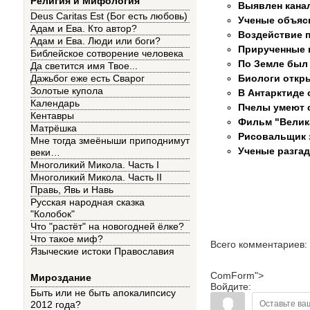
Религия и Мифология
Выявлен кана
Deus Caritas Est (Бог есть любовь)
Ученые объясн
Адам и Ева. Кто автор?
Воздействие п
Адам и Ева. Люди или боги?
Прирученные в
Библейское сотворение человека
По Земле был
Да светится имя Твое...
Биологи откр
Дажьбог еже есть Сварог
Золотые купола
В Антарктиде
Календарь
Пчелы умеют 
Кентавры
Фильм "Велик
Матрёшка
Рисовальщик 
Мне тогда змеёныши приподнимут
Ученые разгад
веки…
Многоликий Микола. Часть I
Многоликий Микола. Часть II
Правь, Явь и Навь
Русская народная сказка
"Колобок"
Что "растёт" на новогодней ёлке?
Что такое миф?
Всего комментариев
:
Языческие истоки Православия
ComForm">
Мироздание
Войдите:
Быть или не быть апокалипсису
2012 года?