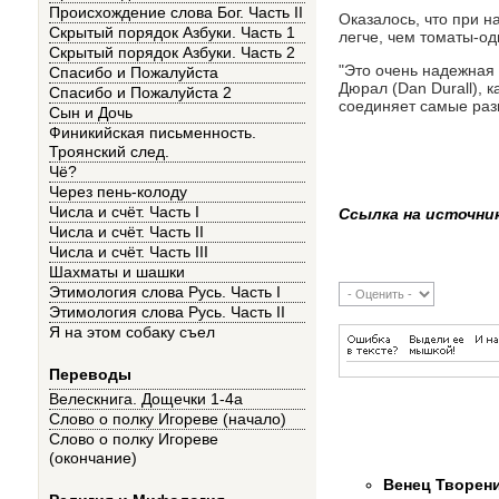
Происхождение слова Бог. Часть II
Оказалось, что при н
Скрытый порядок Азбуки. Часть 1
легче, чем томаты-од
Скрытый порядок Азбуки. Часть 2
"Это очень надежная 
Спасибо и Пожалуйста
Дюрал (Dan Durall), 
Спасибо и Пожалуйста 2
соединяет самые разн
Сын и Дочь
Финикийская письменность.
Троянский след.
Чё?
Через пень-колоду
Числа и счёт. Часть I
Ссылка на источни
Числа и счёт. Часть II
Числа и счёт. Часть III
Шахматы и шашки
Этимология слова Русь. Часть I
Этимология слова Русь. Часть II
Я на этом собаку съел
Переводы
Велескнига. Дощечки 1-4а
Слово о полку Игореве (начало)
Слово о полку Игореве
(окончание)
Венец Творени