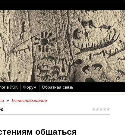
лог в ЖЖ
Форум
Обратная связь
та
»
Естествознание
/
0
астениям общаться