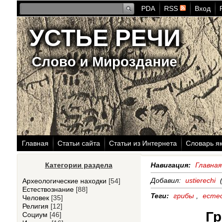
PDA
RSS
Вход
УСТЬЕ РЕЧИ
Слово и Мироздание
Главная
Статьи сайта
Статьи из Интернета
Словарь я
Категории раздела
Навигация:
Главная
Добавил:
ustierechi
(
Археологические находки
[54]
Естествознание
[88]
Теги:
грибы
,
есте
Человек
[35]
Религия
[12]
Гр
Социум
[46]