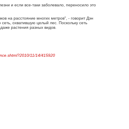
езни и если все-таки заболевало, переносило это
в на расстояние многих метров", - говорит Дэн
 сеть, охватившую целый лес. Поскольку сеть
 даже растения разных видов.
ience.shtml?2010/11/14/415920