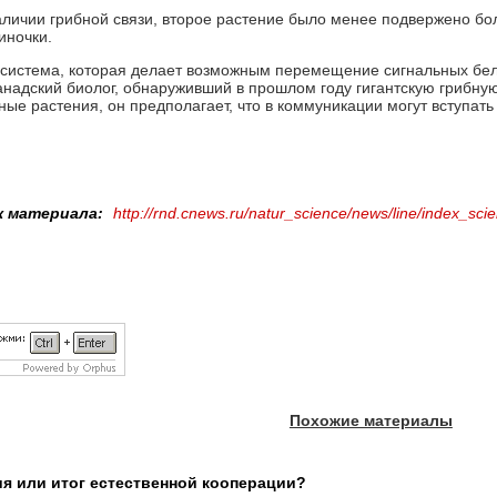
аличии грибной связи, второе растение было менее подвержено бол
иночки.
система, которая делает возможным перемещение сигнальных белко
канадский биолог, обнаруживший в прошлом году гигантскую грибную
ые растения, он предполагает, что в коммуникации могут вступать
к материала:
http://rnd.cnews.ru/natur_science/news/line/index_sc
Похожие материалы
я или итог естественной кооперации?