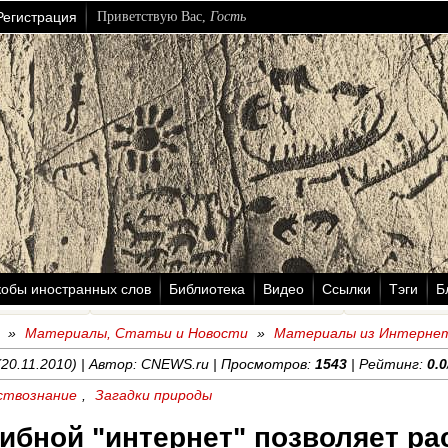
Регистрация
Приветствую Вас
,
Гость
кобы иностранных слов
Библиотека
Видео
Ссылки
Тэги
Б
»
Материалы, Статьи и Новости
»
Материалы из Интерне
20.11.2010) | Автор: CNEWS.ru | Просмотров:
1543
| Рейтинг:
0.0
ствознание
,
Загадки природы
ибной "интернет" позволяет р