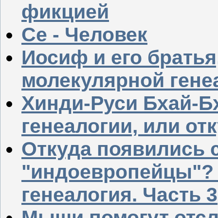
фикцией
Се - Человек
Иосиф и его братья
молекулярной гене
Хинди-Руси Бхай-Бх
генеалогии, или от
Откуда появились 
"индоевропейцы"? 
генеалогия. Часть 3
Мыши помогут отсл