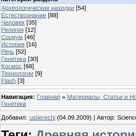
Археологические находки
[54]
Естествознание
[88]
Человек
[35]
Религия
[12]
Социум
[46]
История
[16]
Речь
[52]
Генетика
[30]
Космос
[68]
Технологии
[9]
Flash
[3]
Навигация:
Главная
»
Материалы, Статьи и Н
Генетика
Добавил:
ustierechi
(04.09.2009) | Автор: Scien
Теги:
Древняя истори