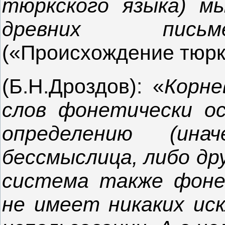
тюркского языка) м
древних письм
(«Происхождение тюрков
(Б.Н.Дроздов): «
Корне
слов фонетически о
определению (ин
бессмыслица, либо др
система также фоне
не имеет никаких иск