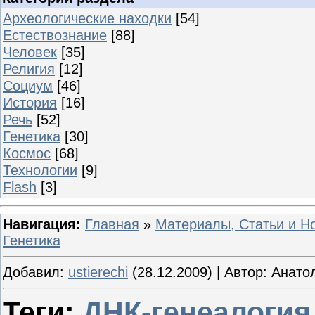
Археологические находки
[54]
Естествознание
[88]
Человек
[35]
Религия
[12]
Социум
[46]
История
[16]
Речь
[52]
Генетика
[30]
Космос
[68]
Технологии
[9]
Flash
[3]
Навигация:
Главная
»
Материалы, Статьи и Н
Генетика
Добавил:
ustierechi
(28.12.2009) | Автор: Анат
Теги:
ДНК-генеалогия