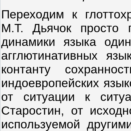
Переходим к глоттохр
М.Т. Дьячок просто 
динамики языка оди
агглютинативных язы
контанту сохранно
индоевропейских языко
от ситуации к ситуа
Старостин, от исходн
используемой другими