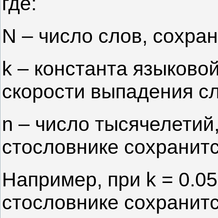
где:
N – число слов, сохра
k – константа языково
скорости выпадения сл
n – число тысячелетий
стословнике сохранитс
Например, при k = 0.05
стословнике сохранит