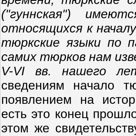
("гуннская") имеют
относящихся к началу
тюркские языки по 
самих тюрков нам из
V-VI вв. нашего ле
сведениям начало тю
появлением на истор
есть это конец прошл
этом же свидетельству