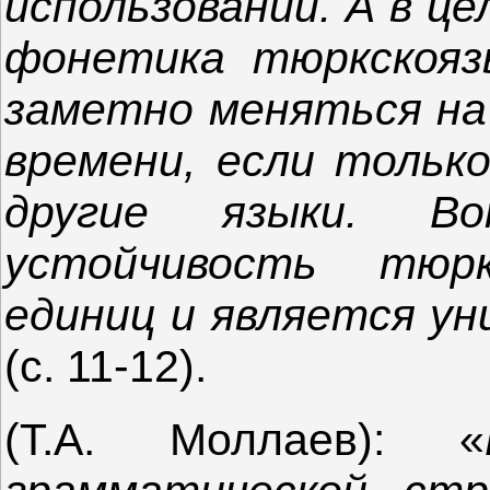
использовании. А в це
фонетика тюркскояз
заметно меняться на
времени, если тольк
другие языки. В
устойчивость тюрк
единиц и является у
(с. 11-12).
(Т.А. Моллаев): «