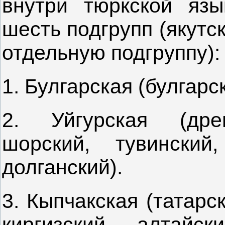
внутри тюркской язы
шесть подгрупп (якутс
отдельную подгруппу):
1. Булгарская (булгарс
2. Уйгурская (древ
шорский, тувинский,
долганский).
3. Кыпчакская (татарс
киргизский, алтайски