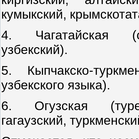
кумыкский, крымскотат
4. Чагатайская (с
узбекский).
5. Кыпчакско-туркм
узбекского языка).
6. Огузская (туре
гагаузский, туркменски